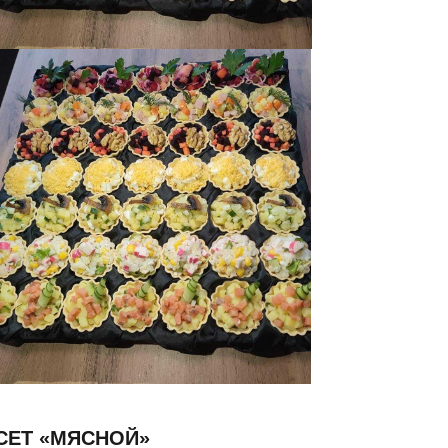
СЕТ «МЯСНОЙ»